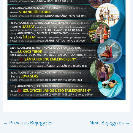
←
Previous Bejegyzés
Next Bejegyzés
→