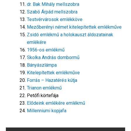
dr. Bak Mihály mellszobra
Szabó Árpád mellszobra
Testvérvárosok emlékköve
Mezőberényi német kitelepítettek emlékműve
Zsidó emlékmű a holokauszt áldozatainak
emlékére
1956-os emlékmű
Skolka András dombormű
Bányászlámpa
Kitelepítettek emlékműve
Forrás – Hazatérés kútja
Trianon emlékmű
Petőfi körtefája
Elődeink emlékére emlékmű
Millenniumi kopjafa