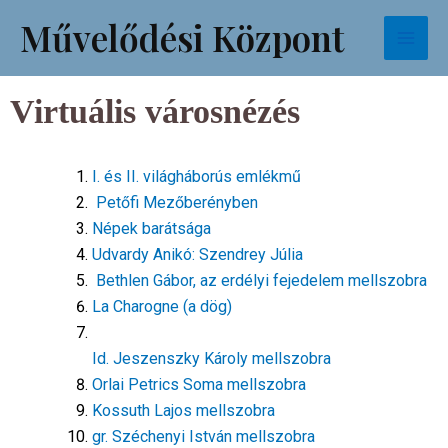
Skip
Facebook
Instagram
TikTok
Mai
Művelődési Központ
to
Men
content
Virtuális városnézés
I. és II. világháborús emlékmű
Petőfi Mezőberényben
Népek barátsága
Udvardy Anikó: Szendrey Júlia
Bethlen Gábor, az erdélyi fejedelem mellszobra
La Charogne (a dög)
Id. Jeszenszky Károly mellszobra
Orlai Petrics Soma mellszobra
Kossuth Lajos mellszobra
gr. Széchenyi István mellszobra