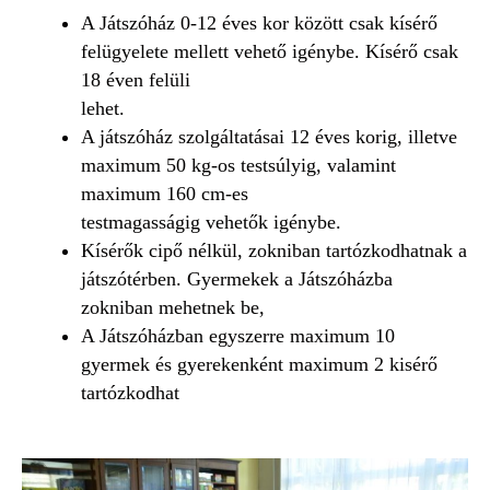
A Játszóház 0-12 éves kor között csak kísérő
felügyelete mellett vehető igénybe. Kísérő csak
18 éven felüli
lehet.
A játszóház szolgáltatásai 12 éves korig, illetve
maximum 50 kg-os testsúlyig, valamint
maximum 160 cm-es
testmagasságig vehetők igénybe.
Kísérők cipő nélkül, zokniban tartózkodhatnak a
játszótérben. Gyermekek a Játszóházba
zokniban mehetnek be,
A Játszóházban egyszerre maximum 10
gyermek és gyerekenként maximum 2 kisérő
tartózkodhat