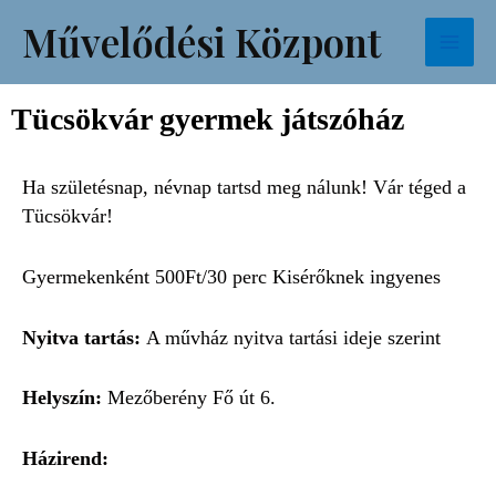
Skip
Facebook
Instagram
TikTok
Mai
Művelődési Központ
to
Men
content
Tücsökvár gyermek játszóház
Ha születésnap, névnap tartsd meg nálunk! Vár téged a
Tücsökvár!
Gyermekenként
500
Ft
/30 perc
Kisérőknek
ingyenes
Nyitva tartás:
A művház nyitva tartási ideje szerint
Helyszín:
Mezőberény Fő út 6.
Házirend: