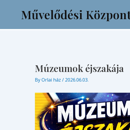
Skip
Post
Művelődési Közpon
to
navigation
content
Múzeumok éjszakája
By
Orlai ház
/
2026.06.03.