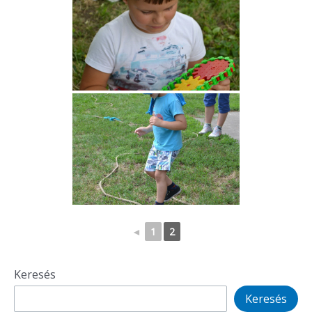
◄
1
2
Keresés
Keresés