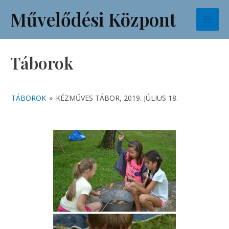
Skip
Mai
Művelődési Központ
to
Men
content
Táborok
TÁBOROK
»
KÉZMŰVES TÁBOR, 2019. JÚLIUS 18.