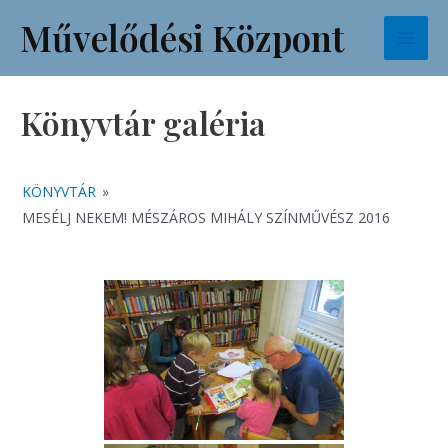
Skip
Mai
Művelődési Központ
to
Men
content
Könyvtár galéria
KÖNYVTÁR
»
MESÉLJ NEKEM! MÉSZÁROS MIHÁLY SZÍNMŰVÉSZ 2016