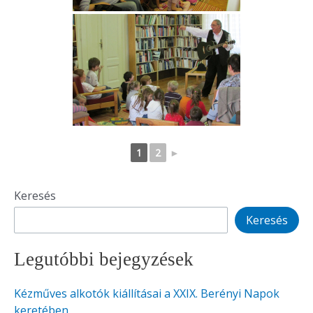
1
2
►
Keresés
Keresés
Legutóbbi bejegyzések
Kézműves alkotók kiállításai a XXIX. Berényi Napok
keretében