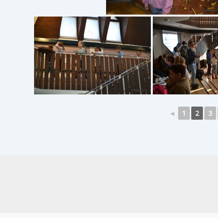
◄
1
2
3