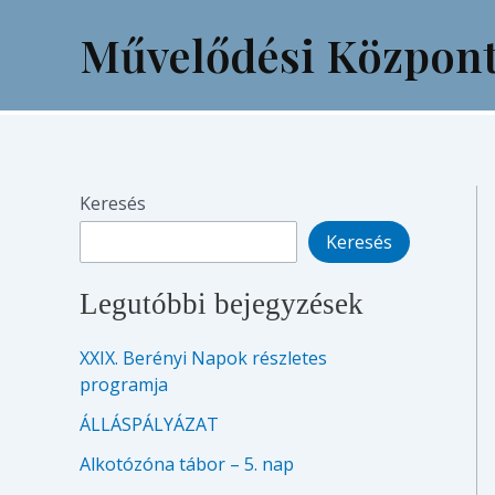
Skip
Művelődési Közpon
to
content
Keresés
Keresés
Legutóbbi bejegyzések
XXIX. Berényi Napok részletes
programja
ÁLLÁSPÁLYÁZAT
Alkotózóna tábor – 5. nap