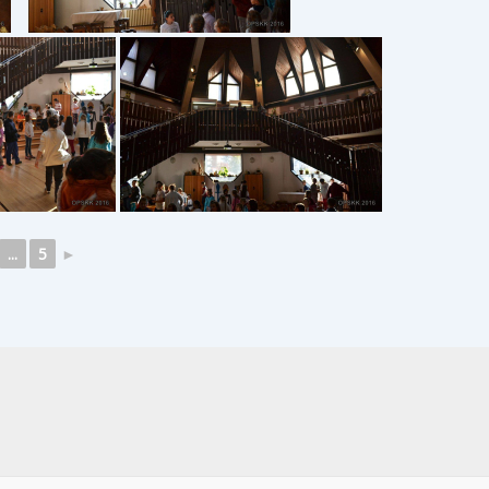
...
5
►